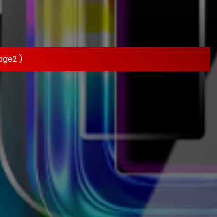
age2 )