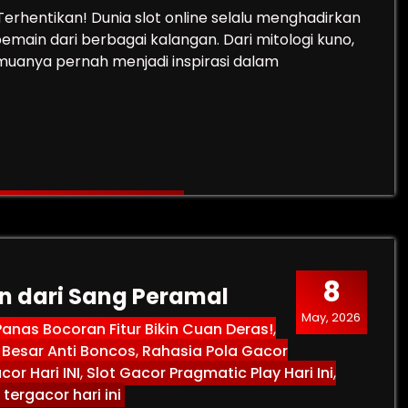
Terhentikan! Dunia slot online selalu menghadirkan
ain dari berbagai kalangan. Dari mitologi kuno,
emuanya pernah menjadi inspirasi dalam
er Buah Gacor Tak Terhentikan!
8
an dari Sang Peramal
May, 2026
anas Bocoran Fitur Bikin Cuan Deras!
,
Besar Anti Boncos
,
Rahasia Pola Gacor
cor Hari INI
,
Slot Gacor Pragmatic Play Hari Ini
,
 tergacor hari ini