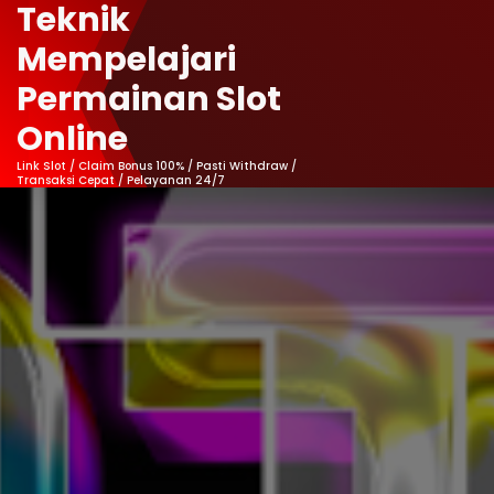
Teknik
Skip
to
Mempelajari
Content
Permainan Slot
Online
Link Slot / Claim Bonus 100% / Pasti Withdraw /
Transaksi Cepat / Pelayanan 24/7