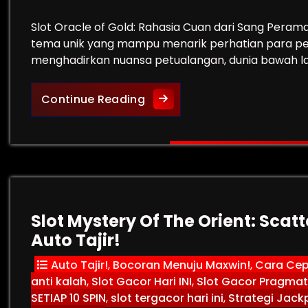
Slot Oracle of Gold: Rahasia Cuan dari Sang Perama
tema unik yang mampu menarik perhatian para pe
menghadirkan nuansa petualangan, dunia bawah laut
Slot Oracle of Gold: Rahasi
Continue Reading
Slot Mystery Of The Orient: Sca
Auto Tajir!
Auto Tajir!
,
Bocoran Menuju Maxwin!
,
Cara Cep
anti kalah
,
Slot Gacor Hari INI
,
Slot Gacor Pragmatic
SETIAP 10 SPIN
,
slot tergacor hari ini
,
Strategi Jack