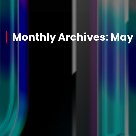
Monthly Archives: May