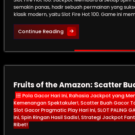
semakin panas, hadir sebuah permainan yang suks
klasik modern, yaitu Slot Fire Hot 100. Game ini m
Slot Fire Hot 100: Jackpot M
Continue Reading
Fruits of the Amazon: Scatter B
Pola Gacor Hari Ini
,
Rahasia Jackpot yang Men
Kemenangan Spektakuler!
,
Scatter Buah Gacor Ta
Slot Gacor Pragmatic Play Hari Ini
,
SLOT PALING GAC
ini
,
Spin Ringan Hasil Sadis!
,
Strategi Jackpot Fant
Ribet!