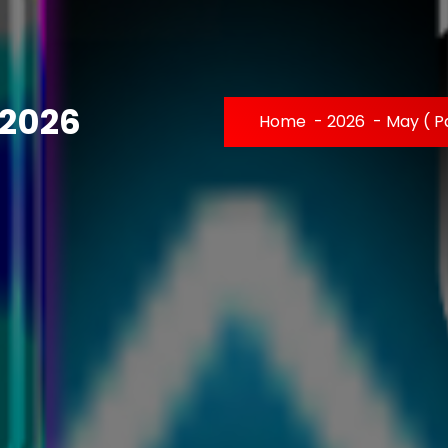
 2026
Home
-
2026
-
May
( P