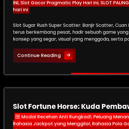
INI
,
Slot Gacor Pragmatic Play Hari Ini
,
SLOT PALING
hari ini
Slot Sugar Rush Super Scatter: Banjir Scatter, Cua
terus berkembang pesat, hadir sebuah game yang
konsep yang segar, visual yang menggoda, serta p
Slot Sugar Rush Super Scatte
Continue Reading
Slot Fortune Horse: Kuda Pembaw
Modal Recehan Anti Rungkad!
,
Peluang Menan
Rahasia Jackpot yang Menggila!
,
Rahasia Pola G