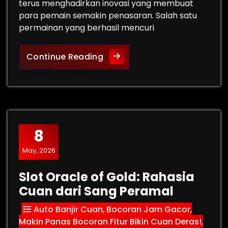
terus menghadirkan inovasi yang membuat
para pemain semakin penasaran. Salah satu
permainan yang berhasil mencuri
Slot Caishens Cash Pots: POT
Continue Reading
8
May, 2026
Slot Oracle of Gold: Rahasia
Cuan dari Sang Peramal
Auto Banjir Cuan
,
Bocoran Jam Gacor
,
Makin Panas Bocoran Fitur Bikin Cuan Deras!
,