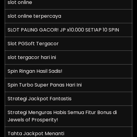
slot online
slot online terpercaya
SLOT PALING GACOR! JP x10.000 SETIAP 10 SPIN
Slot PGSoft Tergacor
slot tergacor hari ini
Spin Ringan Hasil Sadis!
Spin Turbo Super Panas Hari Ini
Strategi Jackpot Fantastis
Strategi Menguras Habis Semua Fitur Bonus di
Jewels of Prosperity!
Tahta Jackpot Menanti