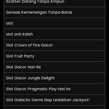
Scatter Datang Tanpa Ampun
Sensasi Kemenangan Tanpa Batas
slot
slot anti kalah
Slot Crown of Fire Gacor
Slot Fruit Party
Slot Gacor Hari INI
Slot Gacor Jungle Delight
Slot Gacor Pragmatic Play Hari Ini
Slot Galactic Gems Siap Ledakkan Jackpot!