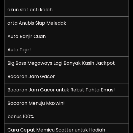
akun slot anti kalah
arta Anubis Siap Meledak
Auto Banjir Cuan
Auto Tajir!
Big Bass Megaways Lagi Banyak Kasih Jackpot
Bocoran Jam Gacor
Bocoran Jam Gacor untuk Rebut Tahta Emas!
Bocoran Menuju Maxwin!
bonus 100%
Cara Cepat Memicu Scatter untuk Hadiah