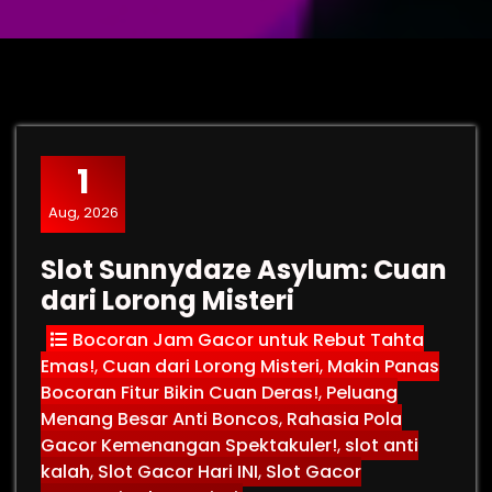
1
Aug, 2026
Slot Sunnydaze Asylum: Cuan
dari Lorong Misteri
Bocoran Jam Gacor untuk Rebut Tahta
Emas!
,
Cuan dari Lorong Misteri
,
Makin Panas
Bocoran Fitur Bikin Cuan Deras!
,
Peluang
Menang Besar Anti Boncos
,
Rahasia Pola
Gacor Kemenangan Spektakuler!
,
slot anti
kalah
,
Slot Gacor Hari INI
,
Slot Gacor