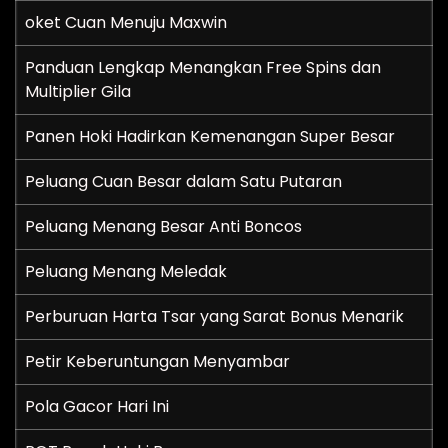
oket Cuan Menuju Maxwin
Panduan Lengkap Menangkan Free Spins dan
Multiplier Gila
Panen Hoki Hadirkan Kemenangan Super Besar
Peluang Cuan Besar dalam Satu Putaran
Peluang Menang Besar Anti Boncos
Peluang Menang Meledak
Perburuan Harta Tsar yang Sarat Bonus Menarik
Petir Keberuntungan Menyambar
Pola Gacor Hari Ini