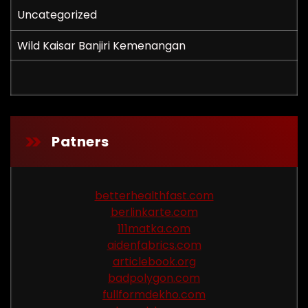
Uncategorized
Wild Kaisar Banjiri Kemenangan
Patners
betterhealthfast.com
berlinkarte.com
111matka.com
aidenfabrics.com
articlebook.org
badpolygon.com
fullformdekho.com