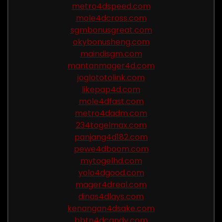
metro4dspeed.com
mole4dcross.com
sgmbonusgreat.com
okybonusheng.com
maindisgm.com
mantanmager4d.com
joglototolink.com
likepap4d.com
mole4dfast.com
metro4dadm.com
234togelmax.com
panjang4d182.com
pewe4dboom.com
mytogelhd.com
yolo4dgood.com
mager4dreal.com
dinas4dlays.com
kenangan4dsake.com
bbtn4dcandy.com