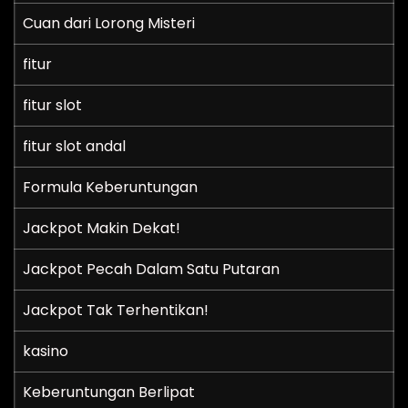
Cuan dari Lorong Misteri
fitur
fitur slot
fitur slot andal
Formula Keberuntungan
Jackpot Makin Dekat!
Jackpot Pecah Dalam Satu Putaran
Jackpot Tak Terhentikan!
kasino
Keberuntungan Berlipat