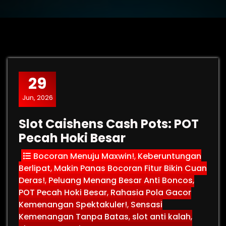
29
Jun, 2026
Slot Caishens Cash Pots: POT
Pecah Hoki Besar
Bocoran Menuju Maxwin!
,
Keberuntungan
Berlipat
,
Makin Panas Bocoran Fitur Bikin Cuan
Deras!
,
Peluang Menang Besar Anti Boncos
,
POT Pecah Hoki Besar
,
Rahasia Pola Gacor
Kemenangan Spektakuler!
,
Sensasi
Kemenangan Tanpa Batas
,
slot anti kalah
,