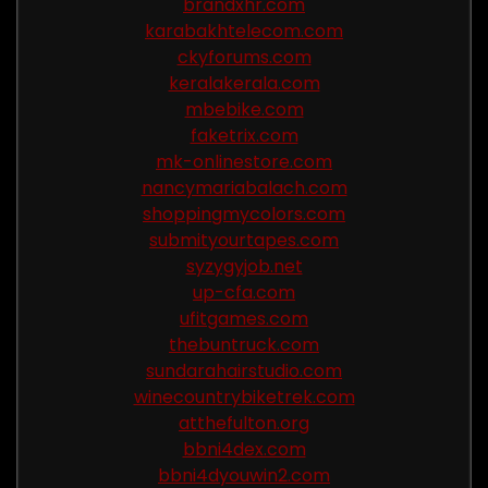
brandxhr.com
karabakhtelecom.com
ckyforums.com
keralakerala.com
mbebike.com
faketrix.com
mk-onlinestore.com
nancymariabalach.com
shoppingmycolors.com
submityourtapes.com
syzygyjob.net
up-cfa.com
ufitgames.com
thebuntruck.com
sundarahairstudio.com
winecountrybiketrek.com
atthefulton.org
bbni4dex.com
bbni4dyouwin2.com