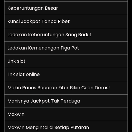
Keberuntungan Besar
Kunci Jackpot Tanpa Ribet
Ledakan Keberuntungan Sang Badut
Ledakan Kemenangan Tiga Pot
Link slot
link slot online
Makin Panas Bocoran Fitur Bikin Cuan Deras!
Manisnya Jackpot Tak Terduga
Maxwin
Maxwin Mengintai di Setiap Putaran