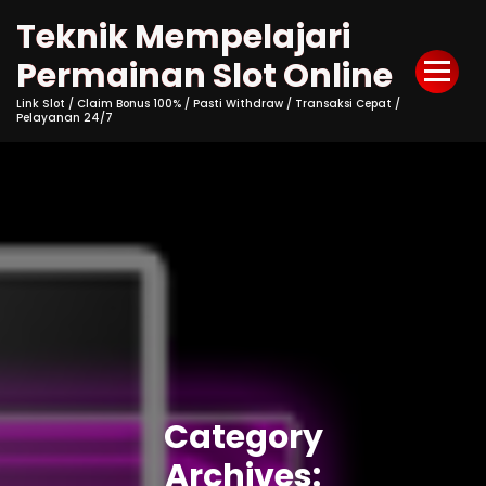
Skip
Teknik Mempelajari
to
Content
Permainan Slot Online
Link Slot / Claim Bonus 100% / Pasti Withdraw / Transaksi Cepat /
Pelayanan 24/7
Category
Archives: