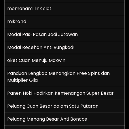
memahami link slot
mikro4d
Modal Pas-Pasan Jadi Jutawan
Modal Recehan Anti Rungkad!
oket Cuan Menuju Maxwin
Panduan Lengkap Menangkan Free Spins dan
Multiplier Gila
Panen Hoki Hadirkan Kemenangan Super Besar
Peluang Cuan Besar dalam Satu Putaran
Peluang Menang Besar Anti Boncos