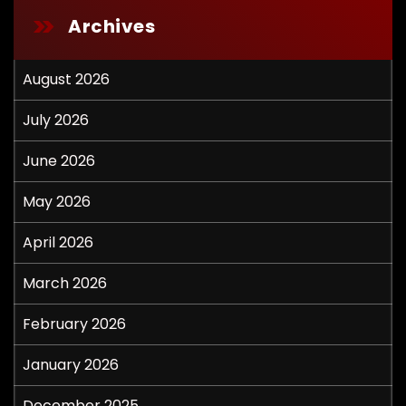
Archives
August 2026
July 2026
June 2026
May 2026
April 2026
March 2026
February 2026
January 2026
December 2025