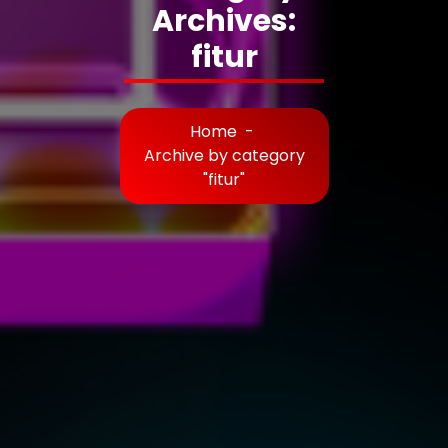
Archives:
fitur
Home
-
Archive by category
"fitur"