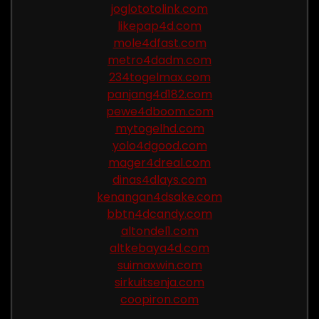
joglototolink.com
likepap4d.com
mole4dfast.com
metro4dadm.com
234togelmax.com
panjang4d182.com
pewe4dboom.com
mytogelhd.com
yolo4dgood.com
mager4dreal.com
dinas4dlays.com
kenangan4dsake.com
bbtn4dcandy.com
altondel1.com
altkebaya4d.com
suimaxwin.com
sirkuitsenja.com
coopiron.com