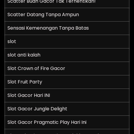
Scatter Buah Gacor Tak Terhentikan!
Scatter Datang Tanpa Ampun
Sensasi Kemenangan Tanpa Batas
slot
slot anti kalah
Slot Crown of Fire Gacor
Slot Fruit Party
Slot Gacor Hari INI
Slot Gacor Jungle Delight
Slot Gacor Pragmatic Play Hari Ini