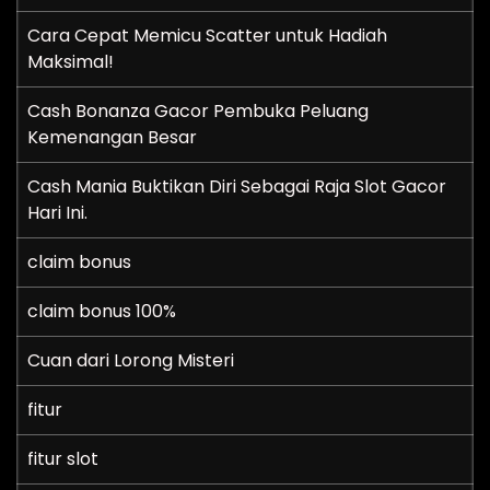
Cara Cepat Memicu Scatter untuk Hadiah
Maksimal!
Cash Bonanza Gacor Pembuka Peluang
Kemenangan Besar
Cash Mania Buktikan Diri Sebagai Raja Slot Gacor
Hari Ini.
claim bonus
claim bonus 100%
Cuan dari Lorong Misteri
fitur
fitur slot