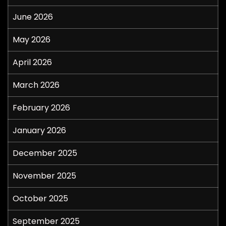
June 2026
May 2026
April 2026
March 2026
February 2026
January 2026
December 2025
November 2025
October 2025
September 2025