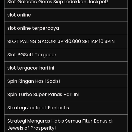
Slot Galactic Gems Siap Ledakkan Jackpot!
slot online
slot online terpercaya
SLOT PALING GACOR! JP x10.000 SETIAP 10 SPIN
Slot PGSoft Tergacor
slot tergacor hari ini
Spin Ringan Hasil Sadis!
Spin Turbo Super Panas Hari Ini
Strategi Jackpot Fantastis
Strategi Menguras Habis Semua Fitur Bonus di
Jewels of Prosperity!