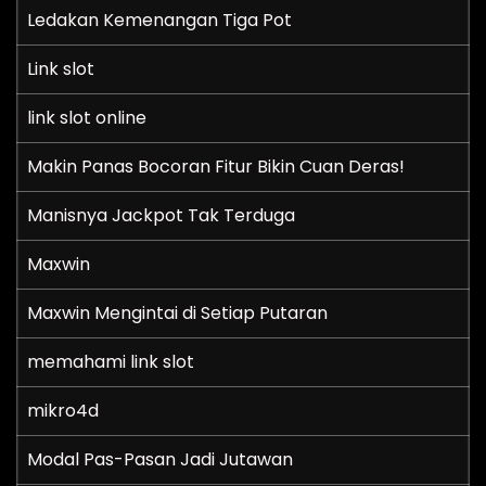
Ledakan Kemenangan Tiga Pot
Link slot
link slot online
Makin Panas Bocoran Fitur Bikin Cuan Deras!
Manisnya Jackpot Tak Terduga
Maxwin
Maxwin Mengintai di Setiap Putaran
memahami link slot
mikro4d
Modal Pas-Pasan Jadi Jutawan