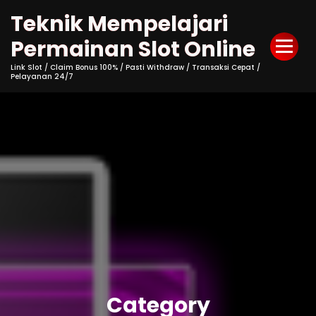
Skip
Teknik Mempelajari
to
Content
Permainan Slot Online
Link Slot / Claim Bonus 100% / Pasti Withdraw / Transaksi Cepat /
Pelayanan 24/7
Category