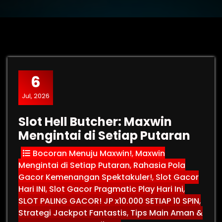
6
Jul, 2026
Slot Hell Butcher: Maxwin
Mengintai di Setiap Putaran
Bocoran Menuju Maxwin!
,
Maxwin
Mengintai di Setiap Putaran
,
Rahasia Pola
Gacor Kemenangan Spektakuler!
,
Slot Gacor
Hari INI
,
Slot Gacor Pragmatic Play Hari Ini
,
SLOT PALING GACOR! JP x10.000 SETIAP 10 SPIN
,
Strategi Jackpot Fantastis
,
Tips Main Aman &