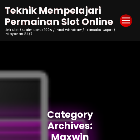
Skip
Teknik Mempelajari
to
Content
Permainan Slot Online
Link Slot / Claim Bonus 100% / Pasti Withdraw / Transaksi Cepat /
Pelayanan 24/7
Category
Archives:
Maxwin