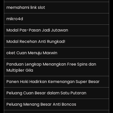
memahami link slot
mikro4d
Modal Pas-Pasan Jadi Jutawan
Modal Recehan Anti Rungkad!
oket Cuan Menuju Maxwin
Panduan Lengkap Menangkan Free Spins dan
Multiplier Gila
Panen Hoki Hadirkan Kemenangan Super Besar
Peluang Cuan Besar dalam Satu Putaran
Peluang Menang Besar Anti Boncos