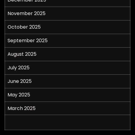
November 2025
October 2025
September 2025
August 2025
July 2025
June 2025
May 2025
March 2025