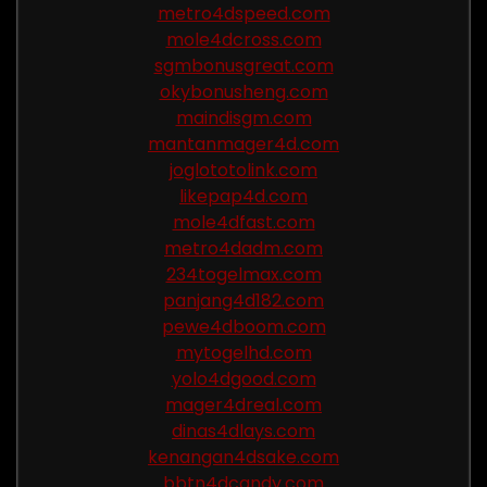
metro4dspeed.com
mole4dcross.com
sgmbonusgreat.com
okybonusheng.com
maindisgm.com
mantanmager4d.com
joglototolink.com
likepap4d.com
mole4dfast.com
metro4dadm.com
234togelmax.com
panjang4d182.com
pewe4dboom.com
mytogelhd.com
yolo4dgood.com
mager4dreal.com
dinas4dlays.com
kenangan4dsake.com
bbtn4dcandy.com