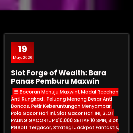
19
May, 2026
Slot Forge of Wealth: Bara
Panas Pemburu Maxwin
Bocoran Menuju Maxwin!
,
Modal Recehan
Anti Rungkad!
,
Peluang Menang Besar Anti
Boncos
,
Petir Keberuntungan Menyambar
,
Pola Gacor Hari Ini
,
Slot Gacor Hari INI
,
SLOT
PALING GACOR! JP x10.000 SETIAP 10 SPIN
,
Slot
PGSoft Tergacor
,
Strategi Jackpot Fantastis
,