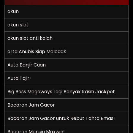
akun
akun slot
akun slot anti kalah
arta Anubis Siap Meledak
Auto Banjir Cuan
Auto Tajir!
Big Bass Megaways Lagi Banyak Kasih Jackpot
Bocoran Jam Gacor
Bocoran Jam Gacor untuk Rebut Tahta Emas!
Bocoran Menuju Maxwin!