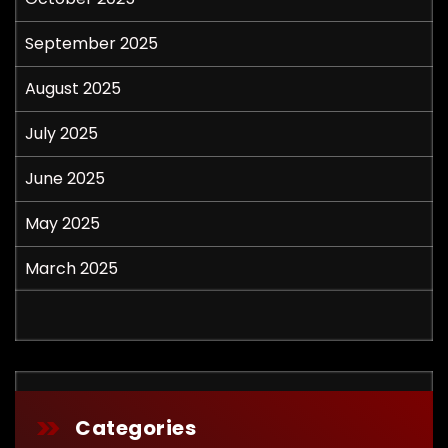
September 2025
August 2025
July 2025
June 2025
May 2025
March 2025
Categories