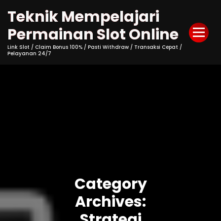
Skip
Teknik Mempelajari
to
Content
Permainan Slot Online
Link Slot / Claim Bonus 100% / Pasti Withdraw / Transaksi Cepat /
Pelayanan 24/7
Category
Archives:
Strategi