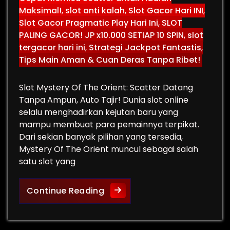
Maksimal!
,
slot anti kalah
,
Slot Gacor Hari INI
,
Slot Gacor Pragmatic Play Hari Ini
,
SLOT
PALING GACOR! JP x10.000 SETIAP 10 SPIN
,
slot
tergacor hari ini
,
Strategi Jackpot Fantastis
,
Tips Main Aman & Cuan Deras Tanpa Ribet!
Slot Mystery Of The Orient: Scatter Datang
Tanpa Ampun, Auto Tajir! Dunia slot online
selalu menghadirkan kejutan baru yang
mampu membuat para pemainnya terpikat.
Dari sekian banyak pilihan yang tersedia,
Mystery Of The Orient muncul sebagai salah
satu slot yang
Slot Mystery Of The Orient: 
Continue Reading