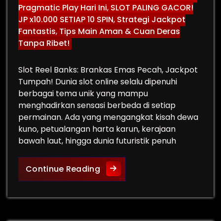
Pragmatic Play Hari Ini
,
SLOT PALING GACOR!
JP x10.000 SETIAP 10 SPIN
,
Strategi Jackpot
Fantastis
,
Tips Main Aman & Cuan Deras
Tanpa Ribet!
Slot Reel Banks: Brankas Emas Pecah, Jackpot
Tumpah! Dunia slot online selalu dipenuhi
berbagai tema unik yang mampu
menghadirkan sensasi berbeda di setiap
permainan. Ada yang mengangkat kisah dewa
kuno, petualangan harta karun, kerajaan
bawah laut, hingga dunia futuristik penuh
Slot Reel Banks: Brankas Em
Continue Reading