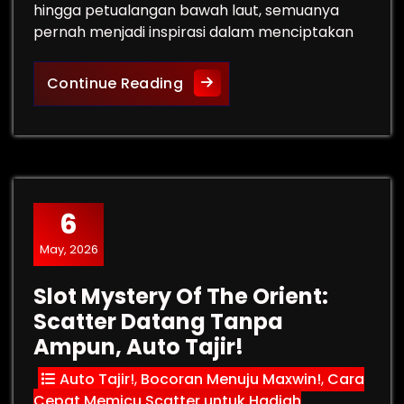
hingga petualangan bawah laut, semuanya
pernah menjadi inspirasi dalam menciptakan
Fruits of the Amazon: Scatte
Continue Reading
6
May, 2026
Slot Mystery Of The Orient:
Scatter Datang Tanpa
Ampun, Auto Tajir!
Auto Tajir!
,
Bocoran Menuju Maxwin!
,
Cara
Cepat Memicu Scatter untuk Hadiah