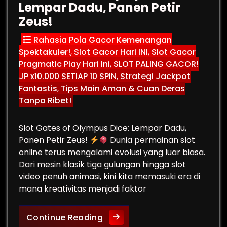
Lempar Dadu, Panen Petir
Zeus!
Rahasia Pola Gacor Kemenangan
Spektakuler!
,
Slot Gacor Hari INI
,
Slot Gacor
Pragmatic Play Hari Ini
,
SLOT PALING GACOR!
JP x10.000 SETIAP 10 SPIN
,
Strategi Jackpot
Fantastis
,
Tips Main Aman & Cuan Deras
Tanpa Ribet!
Slot Gates of Olympus Dice: Lempar Dadu,
Panen Petir Zeus!
Dunia permainan slot
online terus mengalami evolusi yang luar biasa.
Dari mesin klasik tiga gulungan hingga slot
video penuh animasi, kini kita memasuki era di
mana kreativitas menjadi faktor
Slot Gates of Olympus Dice: 
Continue Reading