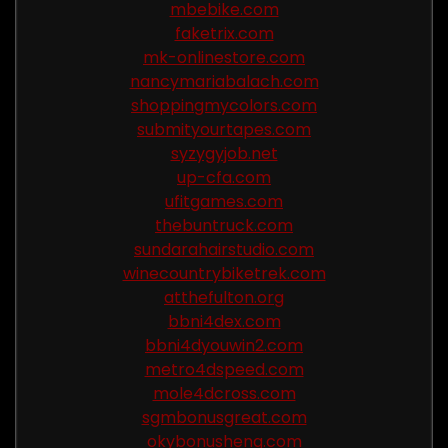
mbebike.com
faketrix.com
mk-onlinestore.com
nancymariabalach.com
shoppingmycolors.com
submityourtapes.com
syzygyjob.net
up-cfa.com
ufitgames.com
thebuntruck.com
sundarahairstudio.com
winecountrybiketrek.com
atthefulton.org
bbni4dex.com
bbni4dyouwin2.com
metro4dspeed.com
mole4dcross.com
sgmbonusgreat.com
okybonusheng.com