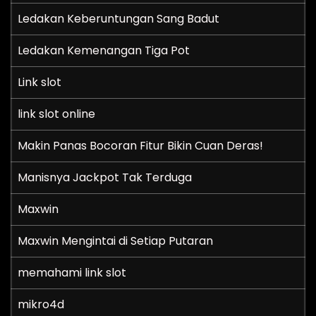
Ledakan Keberuntungan Sang Badut
Ledakan Kemenangan Tiga Pot
Link slot
link slot online
Makin Panas Bocoran Fitur Bikin Cuan Deras!
Manisnya Jackpot Tak Terduga
Maxwin
Maxwin Mengintai di Setiap Putaran
memahami link slot
mikro4d