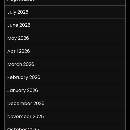
p
July 2026
a
June 2026
g
May 2026
i
n
April 2026
a
March 2026
t
February 2026
i
January 2026
o
December 2025
n
November 2025
October 2025