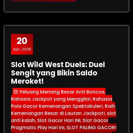
20
Apr, 2026
Slot Wild West Duels: Duel
Sengit yang Bikin Saldo
Meroket!
Peluang Menang Besar Anti Boncos
,
Rahasia Jackpot yang Menggila!
,
Rahasia
Pola Gacor Kemenangan Spektakuler!
,
Raih
Kemenangan Besar di Lautan Jackpot!
,
slot
anti kalah
,
Slot Gacor Hari INI
,
Slot Gacor
Pragmatic Play Hari Ini
,
SLOT PALING GACOR!