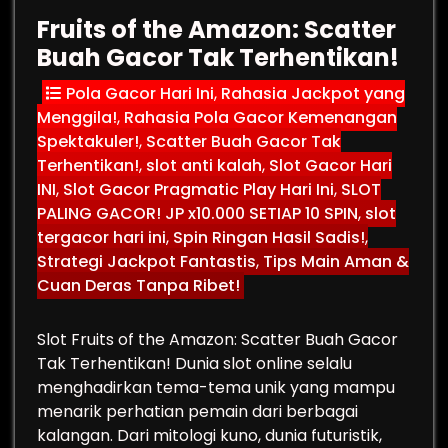
Fruits of the Amazon: Scatter
Buah Gacor Tak Terhentikan!
Pola Gacor Hari Ini
,
Rahasia Jackpot yang
Menggila!
,
Rahasia Pola Gacor Kemenangan
Spektakuler!
,
Scatter Buah Gacor Tak
Terhentikan!
,
slot anti kalah
,
Slot Gacor Hari
INI
,
Slot Gacor Pragmatic Play Hari Ini
,
SLOT
PALING GACOR! JP x10.000 SETIAP 10 SPIN
,
slot
tergacor hari ini
,
Spin Ringan Hasil Sadis!
,
Strategi Jackpot Fantastis
,
Tips Main Aman &
Cuan Deras Tanpa Ribet!
Slot Fruits of the Amazon: Scatter Buah Gacor
Tak Terhentikan! Dunia slot online selalu
menghadirkan tema-tema unik yang mampu
menarik perhatian pemain dari berbagai
kalangan. Dari mitologi kuno, dunia futuristik,