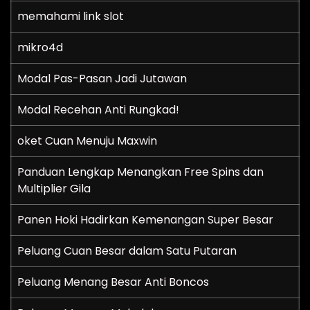
memahami link slot
mikro4d
Modal Pas-Pasan Jadi Jutawan
Modal Recehan Anti Rungkad!
oket Cuan Menuju Maxwin
Panduan Lengkap Menangkan Free Spins dan
Multiplier Gila
Panen Hoki Hadirkan Kemenangan Super Besar
Peluang Cuan Besar dalam Satu Putaran
Peluang Menang Besar Anti Boncos