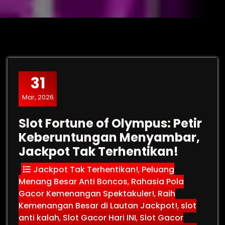
31
Mar, 2026
Slot Fortune of Olympus: Petir
Keberuntungan Menyambar,
Jackpot Tak Terhentikan!
Jackpot Tak Terhentikan!
,
Peluang
Menang Besar Anti Boncos
,
Rahasia Pola
Gacor Kemenangan Spektakuler!
,
Raih
Kemenangan Besar di Lautan Jackpot!
,
slot
anti kalah
,
Slot Gacor Hari INI
,
Slot Gacor