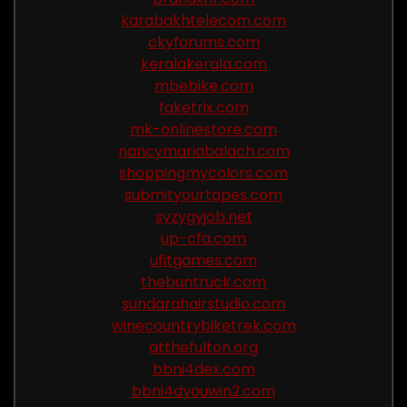
karabakhtelecom.com
ckyforums.com
keralakerala.com
mbebike.com
faketrix.com
mk-onlinestore.com
nancymariabalach.com
shoppingmycolors.com
submityourtapes.com
syzygyjob.net
up-cfa.com
ufitgames.com
thebuntruck.com
sundarahairstudio.com
winecountrybiketrek.com
atthefulton.org
bbni4dex.com
bbni4dyouwin2.com