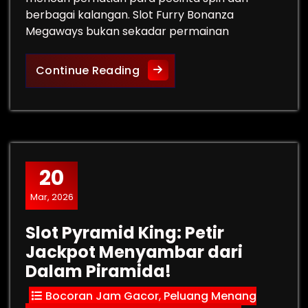
berbagai kalangan. Slot Furry Bonanza
Megaways bukan sekadar permainan
Slot Furry Bonanza Megaways
Continue Reading
20
Mar, 2026
Slot Pyramid King: Petir
Jackpot Menyambar dari
Dalam Piramida!
Bocoran Jam Gacor
,
Peluang Menang