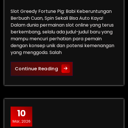
Slot Greedy Fortune Pig: Babi Keberuntungan
Berbuah Cuan, Spin Sekali Bisa Auto Kaya!
Dalam dunia permainan slot online yang terus
berkembang, selalu ada judul-judul baru yang
mampu mencuri perhatian para pemain
dengan konsep unik dan potensi kemenangan
yang menggoda. Salah
Slot Greedy Fortune Pig: Bab
Continue Reading
10
Mar, 2026