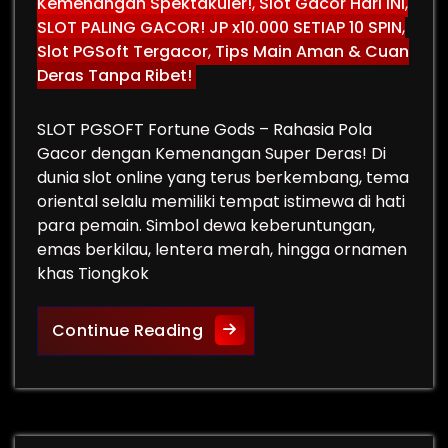
Kemenangan Spektakuler!
,
Slot Gacor Hari INI
,
SLOT PALING GACOR! JP x10.000 SETIAP 10 SPIN
,
Slot PGSoft Tergacor
,
Tips Main Aman & Cuan
Deras Tanpa Ribet!
SLOT PGSOFT Fortune Gods – Rahasia Pola
Gacor dengan Kemenangan Super Deras! Di
dunia slot online yang terus berkembang, tema
oriental selalu memiliki tempat istimewa di hati
para pemain. Simbol dewa keberuntungan,
emas berkilau, lentera merah, hingga ornamen
khas Tiongkok
SLOT PGSOFT Fortune Gods –
Continue Reading