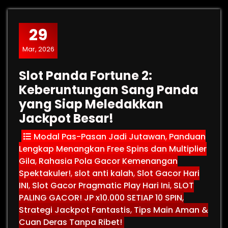
29
Mar, 2026
Slot Panda Fortune 2:
Keberuntungan Sang Panda
yang Siap Meledakkan
Jackpot Besar!
Modal Pas-Pasan Jadi Jutawan
,
Panduan
Lengkap Menangkan Free Spins dan Multiplier
Gila
,
Rahasia Pola Gacor Kemenangan
Spektakuler!
,
slot anti kalah
,
Slot Gacor Hari
INI
,
Slot Gacor Pragmatic Play Hari Ini
,
SLOT
PALING GACOR! JP x10.000 SETIAP 10 SPIN
,
Strategi Jackpot Fantastis
,
Tips Main Aman &
Cuan Deras Tanpa Ribet!