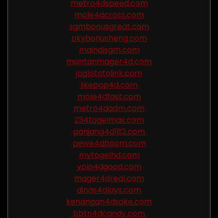
metro4dspeed.com
mole4dcross.com
sgmbonusgreat.com
okybonusheng.com
maindisgm.com
mantanmager4d.com
joglototolink.com
likepap4d.com
mole4dfast.com
metro4dadm.com
234togelmax.com
panjang4d182.com
pewe4dboom.com
mytogelhd.com
yolo4dgood.com
mager4dreal.com
dinas4dlays.com
kenangan4dsake.com
bbtn4dcandy.com