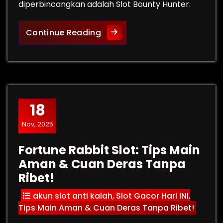
diperbincangkan adalah Slot Bounty Hunter.
Slot Bounty Hunter: Modal Ti
Continue Reading
18
Nov, 2025
Fortune Rabbit Slot: Tips Main
Aman & Cuan Deras Tanpa
Ribet!
akun slot anti kalah
,
Slot Gacor Hari INI
,
Tips Main Aman & Cuan Deras Tanpa Ribet!