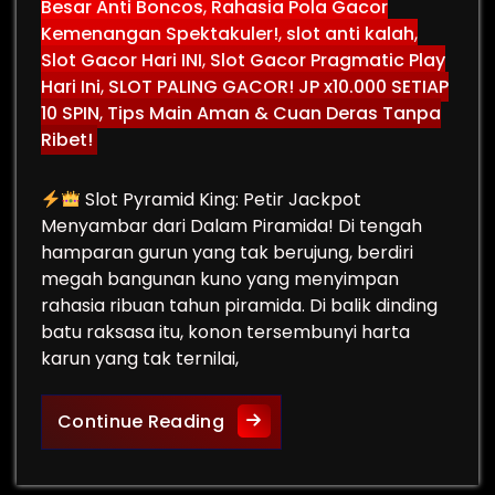
Besar Anti Boncos
,
Rahasia Pola Gacor
Kemenangan Spektakuler!
,
slot anti kalah
,
Slot Gacor Hari INI
,
Slot Gacor Pragmatic Play
Hari Ini
,
SLOT PALING GACOR! JP x10.000 SETIAP
10 SPIN
,
Tips Main Aman & Cuan Deras Tanpa
Ribet!
Slot Pyramid King: Petir Jackpot
Menyambar dari Dalam Piramida! Di tengah
hamparan gurun yang tak berujung, berdiri
megah bangunan kuno yang menyimpan
rahasia ribuan tahun piramida. Di balik dinding
batu raksasa itu, konon tersembunyi harta
karun yang tak ternilai,
Slot Pyramid King: Petir Jac
Continue Reading