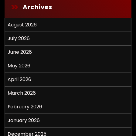
Archives
t
s
August 2026
p
July 2026
a
June 2026
g
May 2026
i
n
April 2026
a
March 2026
t
February 2026
i
January 2026
o
December 2025