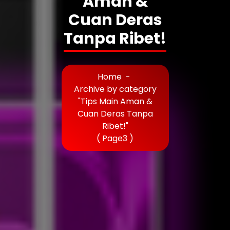
Aman &
Cuan Deras
Tanpa Ribet!
Home
-
Archive by category
"Tips Main Aman &
Cuan Deras Tanpa
Ribet!"
( Page3 )