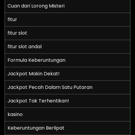
Cuan dari Lorong Misteri
fitur
fitur slot
fitur slot andal
Formula Keberuntungan
Jackpot Makin Dekat!
Jackpot Pecah Dalam Satu Putaran
Jackpot Tak Terhentikan!
kasino
Keberuntungan Berlipat