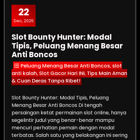
22
Dec, 2025
Slot Bounty Hunter: Modal
Tipis, Peluang Menang Besar
Anti Boncos
Peluang Menang Besar Anti Boncos
,
slot
anti kalah
,
Slot Gacor Hari INI
,
Tips Main Aman
& Cuan Deras Tanpa Ribet!
Slot Bounty Hunter: Modal Tipis, Peluang
Menang Besar Anti Boncos Di tengah
persaingan ketat permainan slot online, hanya
segelintir judul yang benar-benar mampu
mencuri perhatian pemain dengan modal
terbatas. Salah satu yang belakangan ini sering