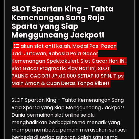
SLOT Spartan King – Tahta
Kemenangan Sang Raja
Sparta yang Siap
Mengguncang Jackpot!
akun slot anti kalah
,
Modal Pas-Pasan
Jadi Jutawan
,
Rahasia Pola Gacor
Kemenangan Spektakuler!
,
Slot Gacor Hari INI
,
Slot Gacor Pragmatic Play Hari Ini
,
SLOT
PALING GACOR! JP x10.000 SETIAP 10 SPIN
,
Tips
Main Aman & Cuan Deras Tanpa Ribet!
SLOT Spartan King – Tahta Kemenangan Sang
Raja Sparta yang Siap Mengguncang Jackpot!
Dunia permainan slot online selalu
menghadirkan berbagai tema menarik yang
mampu membawa pemain merasakan sensasi
berbeda di setiap putaran. Salah satu tema