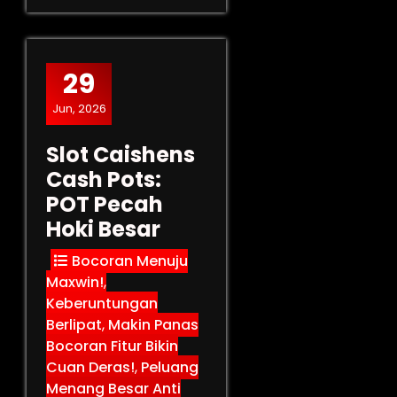
29
Jun, 2026
Slot Caishens
Cash Pots:
POT Pecah
Hoki Besar
Bocoran Menuju
Maxwin!
,
Keberuntungan
Berlipat
,
Makin Panas
Bocoran Fitur Bikin
Cuan Deras!
,
Peluang
Menang Besar Anti