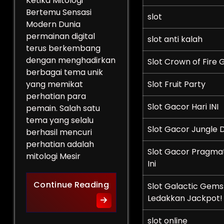
Ketika Mitologi
Bertemu Sensasi
slot
Modern Dunia
permainan digital
slot anti kalah
terus berkembang
dengan menghadirkan
Slot Crown of Fire 
berbagai tema unik
yang memikat
Slot Fruit Party
perhatian para
Slot Gacor Hari INI
pemain. Salah satu
tema yang selalu
Slot Gacor Jungle D
berhasil mencuri
perhatian adalah
Slot Gacor Pragmat
mitologi Mesir
Ini
Slot Fury of Anubis: Harta 
Continue Reading
Slot Galactic Gems
Ledakkan Jackpot!
slot online