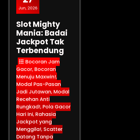
Jun, 2026
Slot Mighty
Mania: Badai
Jackpot Tak
Terbendung
Bocoran Jam
Gacor
,
Bocoran
Menuju Maxwin!
,
Modal Pas-Pasan
Jadi Jutawan
,
Modal
Recehan Anti
Rungkad!
,
Pola Gacor
Hari Ini
,
Rahasia
Jackpot yang
Menggila!
,
Scatter
Datang Tanpa