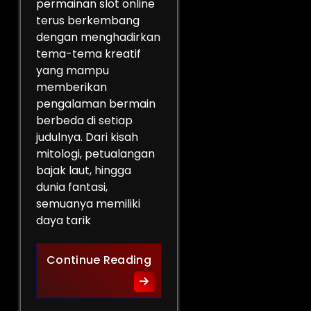
permainan slot online
terus berkembang
dengan menghadirkan
tema-tema kreatif
yang mampu
memberikan
pengalaman bermain
berbeda di setiap
judulnya. Dari kisah
mitologi, petualangan
bajak laut, hingga
dunia fantasi,
semuanya memiliki
daya tarik
Slot Skylight Wonders: Cua
Continue Reading