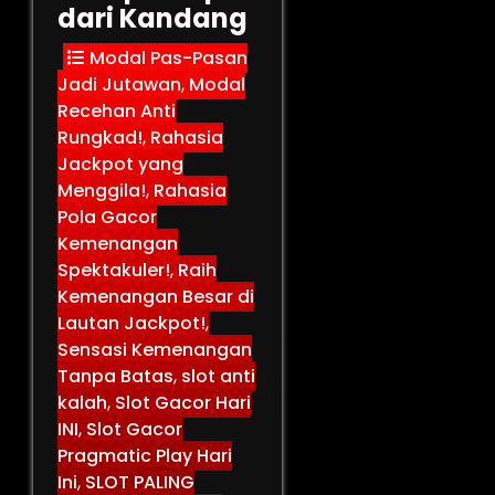
dari Kandang
Modal Pas-Pasan
Jadi Jutawan
,
Modal
Recehan Anti
Rungkad!
,
Rahasia
Jackpot yang
Menggila!
,
Rahasia
Pola Gacor
Kemenangan
Spektakuler!
,
Raih
Kemenangan Besar di
Lautan Jackpot!
,
Sensasi Kemenangan
Tanpa Batas
,
slot anti
kalah
,
Slot Gacor Hari
INI
,
Slot Gacor
Pragmatic Play Hari
Ini
,
SLOT PALING