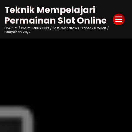
Skip
Teknik Mempelajari
to
Content
Permainan Slot Online
Link Slot / Claim Bonus 100% / Pasti Withdraw / Transaksi Cepat /
Pelayanan 24/7