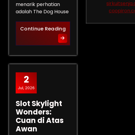
sirkuitsenja
menarik perhatian
coopiron.
adalah The Dog House
Slot The Dog House Megawa
Continue Reading
2
Jul, 2026
Slot Skylight
Wonders:
Cuan di Atas
Awan