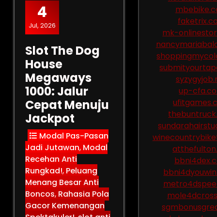
4
mbebike.
faketrix.
Jul, 2026
mk-onlinesto
nancymariabal
Slot The Dog
shoppingmycol
House
submityourta
Megaways
syzygyjob.
1000: Jalur
up-cfa.c
Cepat Menuju
ufitgames
thebuntruc
Jackpot
sundarahairstu
Modal Pas-Pasan
winecountrybike
Jadi Jutawan
,
Modal
atthefulton
Recehan Anti
bbni4dex.
Rungkad!
,
Peluang
bbni4dyouwi
Menang Besar Anti
metro4dspee
Boncos
,
Rahasia Pola
mole4dcros
Gacor Kemenangan
sgmbonusgre