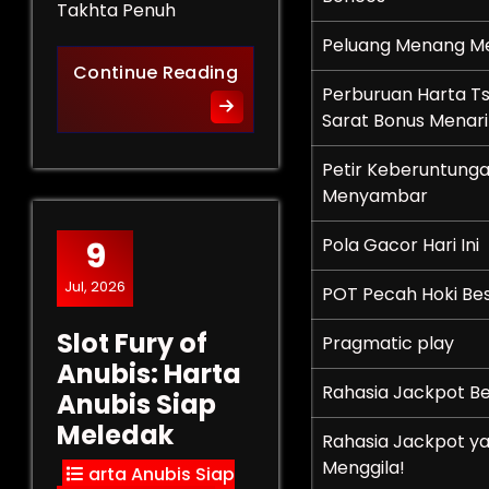
Takhta Penuh
Peluang Menang M
Slot Temujin Treasures: Ta
Continue Reading
Perburuan Harta T
Sarat Bonus Menari
Petir Keberuntung
Menyambar
Pola Gacor Hari Ini
9
Jul, 2026
POT Pecah Hoki Be
Slot Fury of
Pragmatic play
Anubis: Harta
Rahasia Jackpot B
Anubis Siap
Meledak
Rahasia Jackpot y
Menggila!
arta Anubis Siap