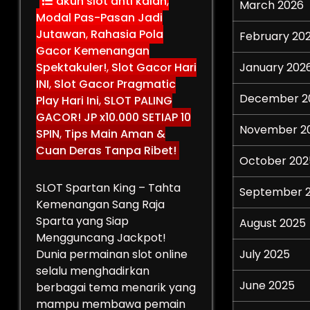
akun slot anti kalah
,
March 2026
Modal Pas-Pasan Jadi
Jutawan
,
Rahasia Pola
February 20
Gacor Kemenangan
Spektakuler!
,
Slot Gacor Hari
January 202
INI
,
Slot Gacor Pragmatic
December 2
Play Hari Ini
,
SLOT PALING
GACOR! JP x10.000 SETIAP 10
November 2
SPIN
,
Tips Main Aman &
Cuan Deras Tanpa Ribet!
October 202
SLOT Spartan King – Tahta
September 
Kemenangan Sang Raja
Sparta yang Siap
August 2025
Mengguncang Jackpot!
Dunia permainan slot online
July 2025
selalu menghadirkan
June 2025
berbagai tema menarik yang
mampu membawa pemain