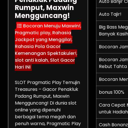
Auto Banjir 
Rumput, Maxwin
Mengguncang!
Auto Tajir!
Bocoran Menuju Maxwin!
,
Big Bass Meg
Pragmatic play
,
Rahasia
Banyak Kasi
Jackpot yang Menggila!
,
Rahasia Pola Gacor
Bocoran Ja
Kemenangan Spektakuler!
,
Bocoran Jam
slot anti kalah
,
Slot Gacor
Rebut Tahta
Hari INI
Bocoran Men
SLOT Pragmatic Play Temujin
Treasures – Gacor Penakluk
bonus 100%
Padang Rumput, Maxwin
Mengguncang! Di dunia slot
Cara Cepat 
online yang dipenuhi
untuk Hadiah
berbagai tema megah dan
penuh warna, Pragmatic Play
Cash Bonanz