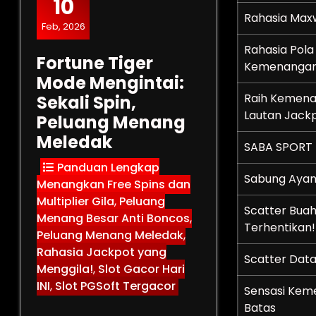
10
Rahasia Maxw
Feb, 2026
Rahasia Pola
Fortune Tiger
Kemenangan 
Mode Mengintai:
Raih Kemena
Sekali Spin,
Lautan Jack
Peluang Menang
Meledak
SABA SPORT
Panduan Lengkap
Sabung Ayam
Menangkan Free Spins dan
Multiplier Gila
,
Peluang
Scatter Bua
Menang Besar Anti Boncos
,
Terhentikan!
Peluang Menang Meledak
,
Rahasia Jackpot yang
Scatter Dat
Menggila!
,
Slot Gacor Hari
INI
,
Slot PGSoft Tergacor
Sensasi Ke
Batas