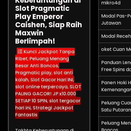
Keberuntungan di
mikro4d
Slot Pragmatic
Play Emperor
Modal Pas-P
Jutawan
Caishen, Siap Raih
Maxwin
Modal Receh
Berlimpah!
oket Cuan M
Kunci Jackpot Tanpa
Ribet
,
Peluang Menang
Panduan Le
Besar Anti Boncos
,
Free Spins da
Pragmatic play
,
slot anti
kalah
,
Slot Gacor Hari INI
,
Panen Hoki H
slot online terpercaya
,
SLOT
Kemenangan
PALING GACOR! JP x10.000
SETIAP 10 SPIN
,
slot tergacor
Peluang Cua
hari ini
,
Strategi Jackpot
Satu Putaran
Fantastis
Peluang Men
Boncos
Takhta Keberuntungan di