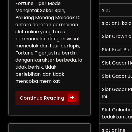
Fortune Tiger Mode
slot
Mengintai: Sekali Spin,
Peluang Menang Meledak Di
slot anti kal
antara deretan permainan
slot online yang terus
Slot Crown o
bermunculan dengan visual
mencolok dan fitur berlapis,
Slot Fruit Par
Fortune Tiger justru berdiri
dengan karakter berbeda. Ia
Slot Gacor Ha
tidak berisik, tidak
berlebihan, dan tidak
Slot Gacor J
mencoba memikat
Slot Gacor P
Ini
Fortune Tiger Mode Mengint
Continue Reading
Slot Galacti
Ledakkan Ja
slot online