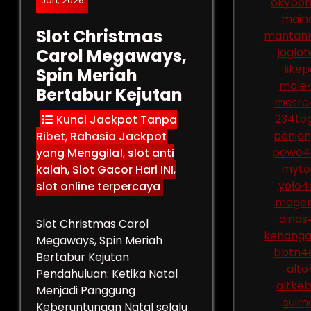
Jan, 2026
okybo
main
Slot Christmas
mantan
Carol Megaways,
joglot
like
Spin Meriah
mole
Bertabur Kejutan
metro
234to
Kunci Jackpot Tanpa
panja
Ribet
,
Rahasia Jackpot
pewe4
yang Menggila!
,
slot anti
myto
kalah
,
Slot Gacor Hari INI
,
yolo
slot online terpercaya
mager
dinas
Slot Christmas Carol
kenanga
Megaways, Spin Meriah
bbtn4
Bertabur Kejutan
alto
Pendahuluan: Ketika Natal
altke
Menjadi Panggung
suim
Keberuntungan Natal selalu